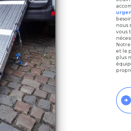
accom
urge
besoin
nous 
vous 
nécess
Notre 
et le
plus n
équipe
propr