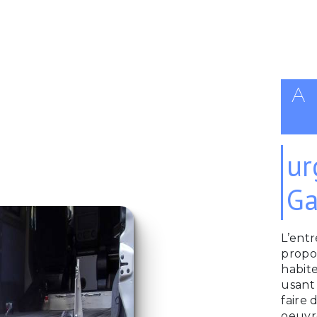
A
ur
Ga
L’ent
propo
habit
usant 
faire 
oeuvre