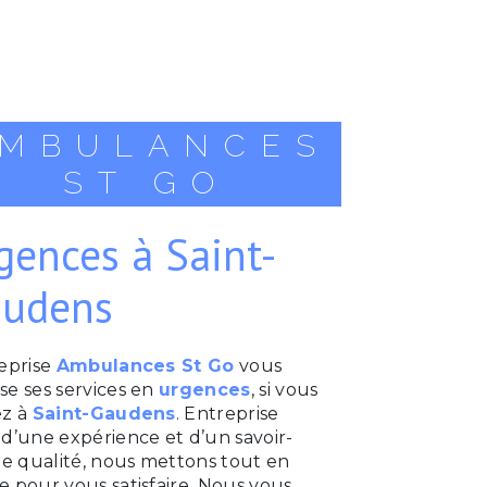
MBULANCES
ST GO
gences à Saint-
udens
reprise
Ambulances St Go
vous
se ses services en
urgences
, si vous
ez à
Saint-Gaudens
. Entreprise
d’une expérience et d’un savoir-
de qualité, nous mettons tout en
 pour vous satisfaire. Nous vous