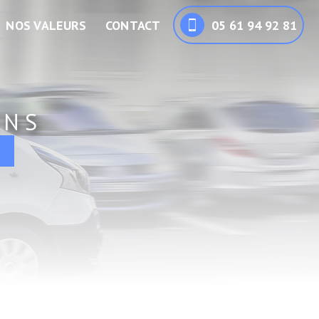
NOS VALEURS
CONTACT
05 61 94 92 81
ENS
o