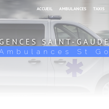
ACCUEIL
AMBULANCES
TAXIS
GENCES SAINT-GAUD
Ambulances St G