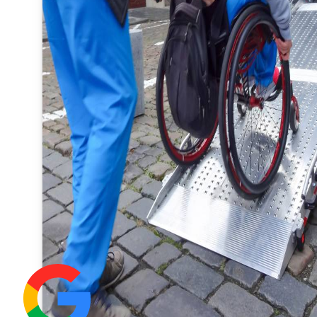
Edit
Share
widget