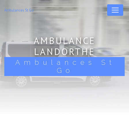
Panneau de gestion des cookies
Ambulances St Go
AMBULANCE
LANDORTHE
Ambulances St
Go