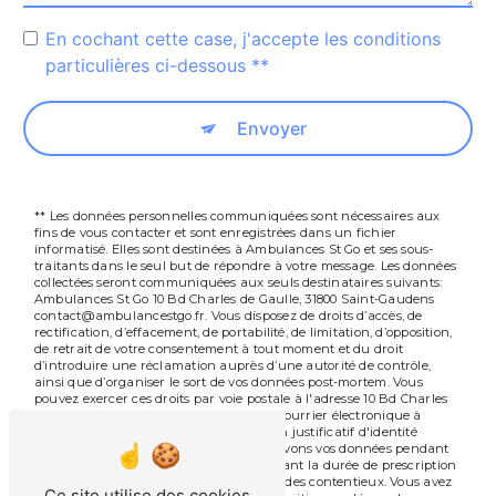
En cochant cette case, j'accepte les conditions
particulières ci-dessous **
Envoyer
** Les données personnelles communiquées sont nécessaires aux
fins de vous contacter et sont enregistrées dans un fichier
informatisé. Elles sont destinées à Ambulances St Go et ses sous-
traitants dans le seul but de répondre à votre message. Les données
collectées seront communiquées aux seuls destinataires suivants:
Ambulances St Go 10 Bd Charles de Gaulle, 31800 Saint-Gaudens
contact@ambulancestgo.fr. Vous disposez de droits d’accès, de
rectification, d’effacement, de portabilité, de limitation, d’opposition,
de retrait de votre consentement à tout moment et du droit
d’introduire une réclamation auprès d’une autorité de contrôle,
ainsi que d’organiser le sort de vos données post-mortem. Vous
pouvez exercer ces droits par voie postale à l'adresse 10 Bd Charles
de Gaulle, 31800 Saint-Gaudens ou par courrier électronique à
l'adresse contact@ambulancestgo.fr. Un justificatif d'identité
pourra vous être demandé. Nous conservons vos données pendant
la période de prise de contact puis pendant la durée de prescription
légale aux fins probatoires et de gestion des contentieux. Vous avez
Ce site utilise des cookies