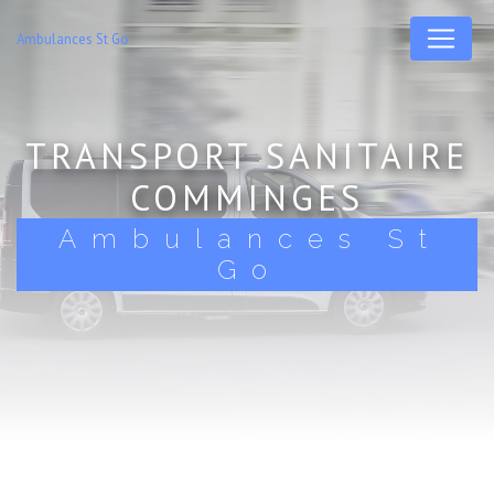
Panneau de gestion des cookies
Ambulances St Go
TRANSPORT SANITAIRE
COMMINGES
Ambulances St
Go