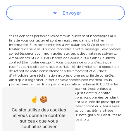
Envoyer
** Les données personnelles communiquées sont nécessaires aux
fins de vous contacter et sont enregistrées dans un fichier
informatisé. Elles sont destinées à Ambulances St Go et ses sous-
traitants dans le seul but de répondre à votre message. Les données
collectées seront communiquées aux seuls destinataires suivants:
Ambulances St Go 10 Bd Charles de Gaulle, 31800 Saint-Gaudens
contact@ambulancestgo.fr. Vous disposez de droits d’accès, de
rectification, d’effacement, de portabilité, de limitation, d’opposition,
de retrait de votre consentement à tout moment et du droit
d’introduire une réclamation auprès d’une autorité de contrôle,
ainsi que d’organiser le sort de vos données post-mortem. Vous
pouvez exercer ces droits par voie postale à l'adresse 10 Bd Charles
de Gaulle, 31800 Saint-Gaudens ou par courrier électronique à
l'adresse contact@ambulancestgo.fr. Un justificatif d'identité
pourra vous être demandé. Nous conservons vos données pendant
la période de prise de contact puis pendant la durée de prescription
légale aux fins probatoires et de gestion des contentieux. Vous avez
Ce site utilise des cookies
le droit de vous inscrire sur la liste d'opposition au démarchage
et vous donne le contrôle
téléphonique, disponible à cette adresse:
Bloctel.gouv.fr
. Consultez le
site cnil.fr pour plus d’informations sur vos droits.
sur ceux que vous
souhaitez activer