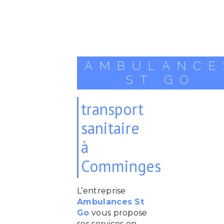
AMBULANCE
ST GO
transport
sanitaire
à
Comminges
L’entreprise
Ambulances St
Go
vous propose
ses services en