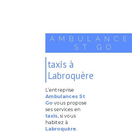
AMBULANCE
ST GO
taxis à
Labroquère
L’entreprise
Ambulances St
Go
vous propose
ses services en
taxis
, si vous
habitez à
Labroquère
.