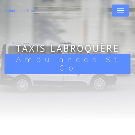
Panneau de gestion des cookies
Ambulances St Go
TAXIS LABROQUÈRE
Ambulances St
Go