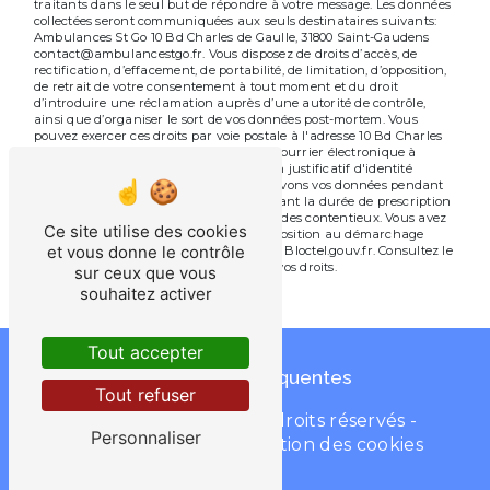
traitants dans le seul but de répondre à votre message. Les données
collectées seront communiquées aux seuls destinataires suivants:
Ambulances St Go 10 Bd Charles de Gaulle, 31800 Saint-Gaudens
contact@ambulancestgo.fr. Vous disposez de droits d’accès, de
rectification, d’effacement, de portabilité, de limitation, d’opposition,
de retrait de votre consentement à tout moment et du droit
d’introduire une réclamation auprès d’une autorité de contrôle,
ainsi que d’organiser le sort de vos données post-mortem. Vous
pouvez exercer ces droits par voie postale à l'adresse 10 Bd Charles
de Gaulle, 31800 Saint-Gaudens ou par courrier électronique à
l'adresse contact@ambulancestgo.fr. Un justificatif d'identité
pourra vous être demandé. Nous conservons vos données pendant
la période de prise de contact puis pendant la durée de prescription
légale aux fins probatoires et de gestion des contentieux. Vous avez
Ce site utilise des cookies
le droit de vous inscrire sur la liste d'opposition au démarchage
et vous donne le contrôle
téléphonique, disponible à cette adresse:
Bloctel.gouv.fr
. Consultez le
site cnil.fr pour plus d’informations sur vos droits.
sur ceux que vous
souhaitez activer
Nos valeurs
Tout accepter
Recherches fréquentes
Tout refuser
©
Vistalid
- 2026 - Tous droits réservés -
Personnaliser
Mentions légales
-
Gestion des cookies