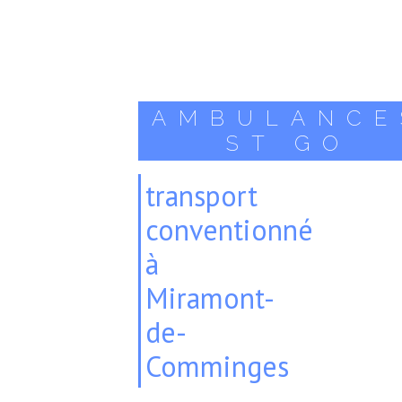
AMBULANCE
ST GO
transport
conventionné
à
Miramont-
de-
Comminges