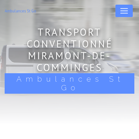
Panneau de gestion des cookies
Ambulances St Go
TRANSPORT
CONVENTIONNÉ
MIRAMONT-DE-
COMMINGES
Ambulances St
Go