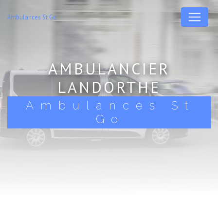
Panneau de gestion des cookies
Ambulances St Go
AMBULANCIER
LANDORTHE
Ambulances St
Go