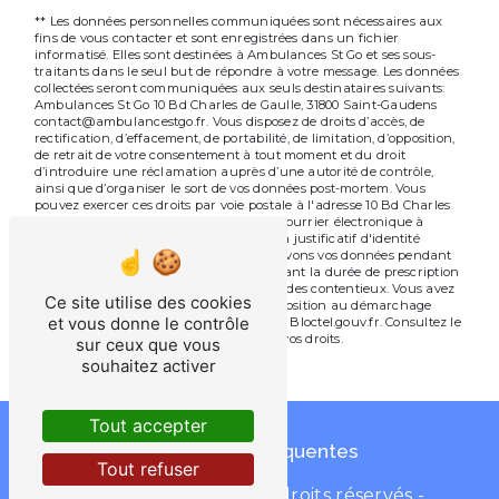
** Les données personnelles communiquées sont nécessaires aux
fins de vous contacter et sont enregistrées dans un fichier
informatisé. Elles sont destinées à Ambulances St Go et ses sous-
traitants dans le seul but de répondre à votre message. Les données
collectées seront communiquées aux seuls destinataires suivants:
Ambulances St Go 10 Bd Charles de Gaulle, 31800 Saint-Gaudens
contact@ambulancestgo.fr. Vous disposez de droits d’accès, de
rectification, d’effacement, de portabilité, de limitation, d’opposition,
de retrait de votre consentement à tout moment et du droit
d’introduire une réclamation auprès d’une autorité de contrôle,
ainsi que d’organiser le sort de vos données post-mortem. Vous
pouvez exercer ces droits par voie postale à l'adresse 10 Bd Charles
de Gaulle, 31800 Saint-Gaudens ou par courrier électronique à
l'adresse contact@ambulancestgo.fr. Un justificatif d'identité
pourra vous être demandé. Nous conservons vos données pendant
la période de prise de contact puis pendant la durée de prescription
légale aux fins probatoires et de gestion des contentieux. Vous avez
Ce site utilise des cookies
le droit de vous inscrire sur la liste d'opposition au démarchage
et vous donne le contrôle
téléphonique, disponible à cette adresse:
Bloctel.gouv.fr
. Consultez le
site cnil.fr pour plus d’informations sur vos droits.
sur ceux que vous
souhaitez activer
Nos valeurs
Tout accepter
Recherches fréquentes
Tout refuser
©
Vistalid
- 2026 - Tous droits réservés -