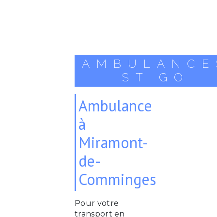
AMBULANCE
ST GO
Ambulance
à
Miramont-
de-
Comminges
Pour votre
transport en