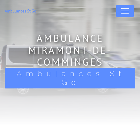
Panneau de gestion des cookies
Ambulances St Go
AMBULANCE
MIRAMONT-DE-
COMMINGES
Ambulances St
Go