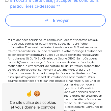
En cochant cette case, j'accepte les conditions
particulières ci-dessous **
Envoyer
** Les données personnelles communiquées sont nécessaires aux
fins de vous contacter et sont enregistrées dans un fichier
informatisé. Elles sont destinées à Ambulances St Go et ses sous-
traitants dans le seul but de répondre à votre message. Les données
collectées seront communiquées aux seuls destinataires suivants:
Ambulances St Go 10 Bd Charles de Gaulle, 31800 Saint-Gaudens
contact@ambulancestgo.fr. Vous disposez de droits d’accès, de
rectification, d’effacement, de portabilité, de limitation, d’opposition,
de retrait de votre consentement à tout moment et du droit
d’introduire une réclamation auprès d’une autorité de contrôle,
ainsi que d’organiser le sort de vos données post-mortem. Vous
pouvez exercer ces droits par voie postale à l'adresse 10 Bd Charles
de Gaulle, 31800 Saint-Gaudens ou par courrier électronique à
l'adresse contact@ambulancestgo.fr. Un justificatif d'identité
pourra vous être demandé. Nous conservons vos données pendant
la période de prise de contact puis pendant la durée de prescription
légale aux fins probatoires et de gestion des contentieux. Vous avez
Ce site utilise des cookies
le droit de vous inscrire sur la liste d'opposition au démarchage
et vous donne le contrôle
téléphonique, disponible à cette adresse:
Bloctel.gouv.fr
. Consultez le
site cnil.fr pour plus d’informations sur vos droits.