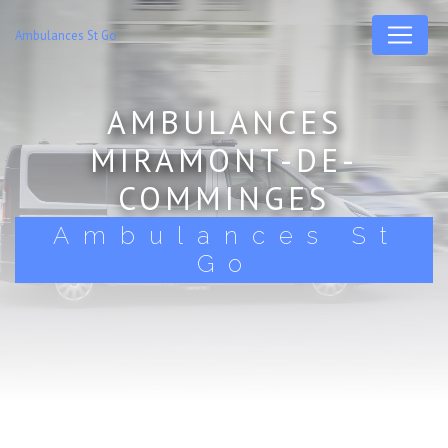
Panneau de gestion des cookies
Ambulances St Go
AMBULANCES
MIRAMONT-DE-
COMMINGES
Ambulances St
Go