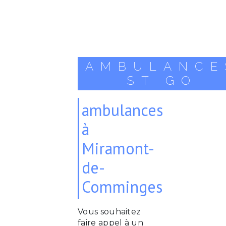
AMBULANCE
ST GO
ambulances
à
Miramont-
de-
Comminges
Vous souhaitez
faire appel à un