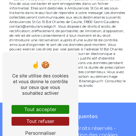
fins de vous contacter et sont enregistrées dans un fichier
informatisé. Elles sont destinées à Ambulances St Go et ses sous-
traitants dans le seul but de répondre à votre message. Les données
collectées seront communiquées aux seuls destinataires suivants:
Ambulances St Go 10 Bd Charles de Gaulle, 31800 Saint-Gaudens
contact@ambulancestgo.fr. Vous disposez de droits d’accès, de
rectification, d’effacement, de portabilité, de limitation, d’opposition,
de retrait de votre consentement à tout moment et du droit
d’introduire une réclamation auprès d’une autorité de contrôle,
ainsi que d’organiser le sort de vos données post-mortem. Vous
pouvez exercer ces droits par voie postale à l'adresse 10 Bd Charles
de Gaulle, 31800 Saint-Gaudens ou par courrier électronique à
l'adresse contact@ambulancestgo.fr. Un justificatif d'identité
pourra vous être demandé. Nous conservons vos données pendant
la période de prise de contact puis pendant la durée de prescription
légale aux fins probatoires et de gestion des contentieux. Vous avez
Ce site utilise des cookies
le droit de vous inscrire sur la liste d'opposition au démarchage
et vous donne le contrôle
téléphonique, disponible à cette adresse:
Bloctel.gouv.fr
. Consultez le
site cnil.fr pour plus d’informations sur vos droits.
sur ceux que vous
souhaitez activer
Nos valeurs
Tout accepter
Recherches fréquentes
Tout refuser
©
Vistalid
- 2026 - Tous droits réservés -
Personnaliser
Mentions légales
-
Gestion des cookies