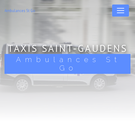
Panneau de gestion des cookies
Ambulances St Go
TAXIS SAINT-GAUDENS
Ambulances St
Go