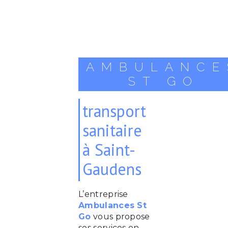
AMBULANCE
ST GO
transport
sanitaire
à Saint-
Gaudens
L’entreprise
Ambulances St
Go
vous propose
ses services en