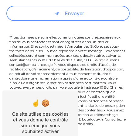
Envoyer
** Les données personnelles communiquées sont nécessaires aux
fins de vous contacter et sont enregistrées dans un fichier
informatisé. Elles sont destinées à Ambulances St Go et ses sous-
traitants dans le seul but de répondre à votre message. Les données
collectées seront communiquées aux seuls destinataires suivants:
Ambulances St Go 10 Bd Charles de Gaulle, 31800 Saint-Gaudens
contact@ambulancestgo.fr. Vous disposez de droits d’accès, de
rectification, d’effacement, de portabilité, de limitation, d’opposition,
de retrait de votre consentement à tout moment et du droit
d’introduire une réclamation auprès d’une autorité de contrôle,
ainsi que d’organiser le sort de vos données post-mortem. Vous
pouvez exercer ces droits par voie postale à l'adresse 10 Bd Charles
de Gaulle, 31800 Saint-Gaudens ou par courrier électronique à
l'adresse contact@ambulancestgo.fr. Un justificatif d'identité
pourra vous être demandé. Nous conservons vos données pendant
la période de prise de contact puis pendant la durée de prescription
légale aux fins probatoires et de gestion des contentieux. Vous avez
Ce site utilise des cookies
le droit de vous inscrire sur la liste d'opposition au démarchage
et vous donne le contrôle
téléphonique, disponible à cette adresse:
Bloctel.gouv.fr
. Consultez le
site cnil.fr pour plus d’informations sur vos droits.
sur ceux que vous
souhaitez activer