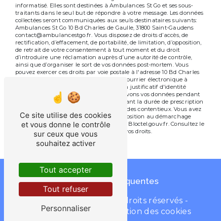
informatisé. Elles sont destinées à Ambulances St Go et ses sous-
traitants dans le seul but de répondre à votre message. Les données
collectées seront communiquées aux seuls destinataires suivants:
Ambulances St Go 10 Bd Charles de Gaulle, 31800 Saint-Gaudens
contact@ambulancestgo.fr. Vous disposez de droits d’accès, de
rectification, d’effacement, de portabilité, de limitation, d’opposition,
de retrait de votre consentement à tout moment et du droit
d’introduire une réclamation auprès d’une autorité de contrôle,
ainsi que d’organiser le sort de vos données post-mortem. Vous
pouvez exercer ces droits par voie postale à l'adresse 10 Bd Charles
de Gaulle, 31800 Saint-Gaudens ou par courrier électronique à
l'adresse contact@ambulancestgo.fr. Un justificatif d'identité
pourra vous être demandé. Nous conservons vos données pendant
la période de prise de contact puis pendant la durée de prescription
légale aux fins probatoires et de gestion des contentieux. Vous avez
Ce site utilise des cookies
le droit de vous inscrire sur la liste d'opposition au démarchage
et vous donne le contrôle
téléphonique, disponible à cette adresse:
Bloctel.gouv.fr
. Consultez le
site cnil.fr pour plus d’informations sur vos droits.
sur ceux que vous
souhaitez activer
Nos valeurs
Tout accepter
Recherches fréquentes
Tout refuser
©
Vistalid
- 2026 - Tous droits réservés -
Personnaliser
Mentions légales
-
Gestion des cookies