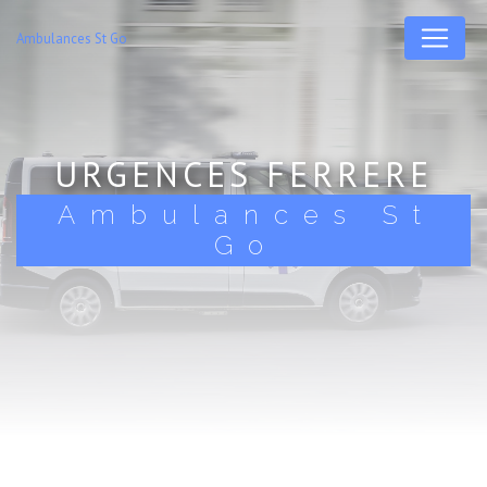
Panneau de gestion des cookies
Ambulances St Go
URGENCES FERRERE
Ambulances St
Go