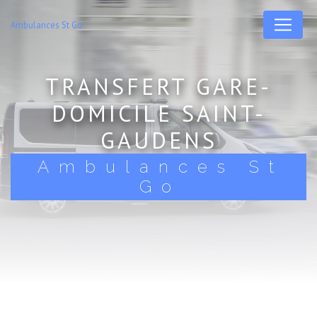
Panneau de gestion des cookies
Ambulances St Go
TRANSFERT GARE-
DOMICILE SAINT-
GAUDENS
Ambulances St
Go