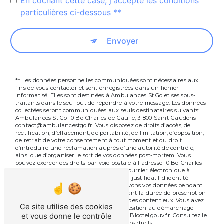
En cochant cette case, j'accepte les conditions
particulières ci-dessous **
Envoyer
** Les données personnelles communiquées sont nécessaires aux
fins de vous contacter et sont enregistrées dans un fichier
informatisé. Elles sont destinées à Ambulances St Go et ses sous-
traitants dans le seul but de répondre à votre message. Les données
collectées seront communiquées aux seuls destinataires suivants:
Ambulances St Go 10 Bd Charles de Gaulle, 31800 Saint-Gaudens
contact@ambulancestgo.fr. Vous disposez de droits d’accès, de
rectification, d’effacement, de portabilité, de limitation, d’opposition,
de retrait de votre consentement à tout moment et du droit
d’introduire une réclamation auprès d’une autorité de contrôle,
ainsi que d’organiser le sort de vos données post-mortem. Vous
pouvez exercer ces droits par voie postale à l'adresse 10 Bd Charles
de Gaulle, 31800 Saint-Gaudens ou par courrier électronique à
l'adresse contact@ambulancestgo.fr. Un justificatif d'identité
pourra vous être demandé. Nous conservons vos données pendant
la période de prise de contact puis pendant la durée de prescription
légale aux fins probatoires et de gestion des contentieux. Vous avez
Ce site utilise des cookies
le droit de vous inscrire sur la liste d'opposition au démarchage
et vous donne le contrôle
téléphonique, disponible à cette adresse:
Bloctel.gouv.fr
. Consultez le
site cnil.fr pour plus d’informations sur vos droits.